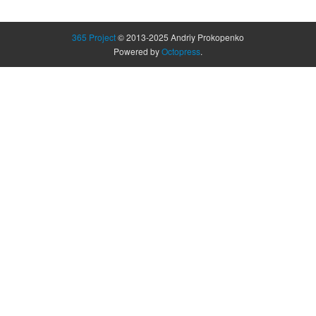
365 Project
© 2013-2025 Andriy Prokopenko
Powered by
Octopress
.