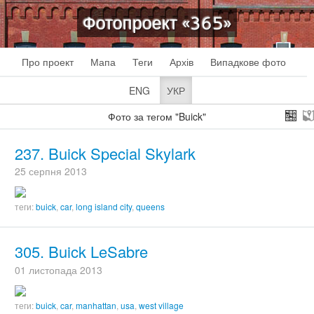
Фотопроект «365»
Про проект
Мапа
Теги
Архів
Випадкове фото
ENG
УКР
Фото за тегом "Buick"
237. Buick Special Skylark
25 серпня 2013
теги:
buick
,
car
,
long island city
,
queens
305. Buick LeSabre
01 листопада 2013
теги:
buick
,
car
,
manhattan
,
usa
,
west village