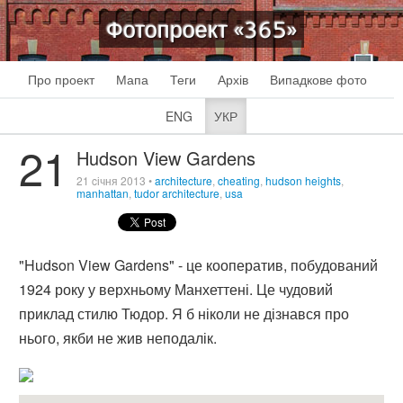
Фотопроект «365»
Про проект
Мапа
Теги
Архів
Випадкове фото
ENG
УКР
21
Hudson View Gardens
21 cічня 2013
•
architecture
,
cheating
,
hudson heights
,
manhattan
,
tudor architecture
,
usa
"Hudson View Gardens" - це кооператив, побудований
1924 року у верхньому Манхеттені. Це чудовий
приклад стилю Тюдор. Я б ніколи не дізнався про
нього, якби не жив неподалік.