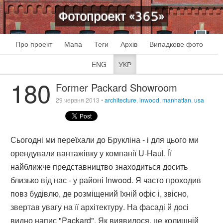
Фотопроект «365»
Про проект
Мапа
Теги
Архів
Випадкове фото
ENG
УКР
180
Former Packard Showroom
29 червня 2013
•
architecture
,
inwood
,
manhattan
,
usa
Сьогодні ми переїхали до Брукліна - і для цього ми
орендували вантажівку у компанії U-Haul. Її
найближче представництво знаходиться досить
близько від нас - у районі Inwood. Я часто проходив
повз будівлю, де розміщений їхній офіс і, звісно,
звертав увагу на її архітектуру. На фасаді й досі
видно напис "Packard". Як виявилося, це колишній