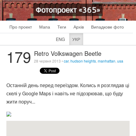
Фотопроект «365»
Про проект
Мапа
Теги
Архів
Випадкове фото
ENG
УКР
179
Retro Volkswagen Beetle
28 червня 2013
•
car
,
hudson heights
,
manhattan
,
usa
Останній день перед переїздом. Колись я розглядав ці
скелі у Google Maps і навіть не підозрював, що буду
жити поруч...