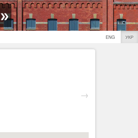
»
ENG
УКР
→