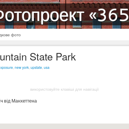
Фотопроект «365
дкове фото
ntain State Park
exposure
,
new york
,
upstate
,
usa
використовуйте клавіші для навігації
ніч від Манхеттена