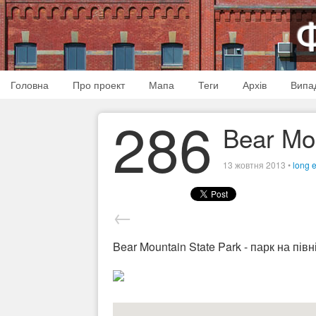
Головна
Про проект
Мапа
Теги
Архів
Випа
286
Bear Mou
13 жовтня 2013
•
long 
←
Bear Mountain State Park - парк на пів