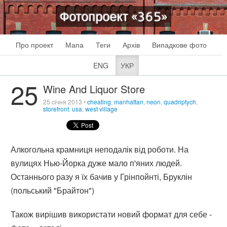
Фотопроект «365»
Про проект
Мапа
Теги
Архів
Випадкове фото
ENG
УКР
25
Wine And Liquor Store
25 cічня 2013
•
cheating
,
manhattan
,
neon
,
quadriptych
,
storefront
,
usa
,
west village
Алкогольна крамниця неподалік від роботи. На
вулицях Нью-Йорка дуже мало п'яних людей.
Останнього разу я їх бачив у Грінпойнті, Бруклін
(польський "Брайтон")
Також вирішив використати новий формат для себе -